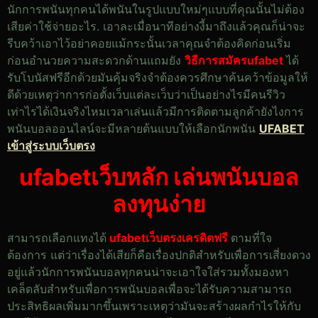
นักการพนันทุกคนได้พนันในรูปแบบใหม่ๆแบบที่คุณนั้นไม่ต้อง
เสียค่าใช้จ่ายอะไร. เอาละเมื่อนาทีอย่างงี้มาถึงแล้วคุณก็น่าจะ
รีบคว้าเอาไว้อย่าคอยแม้กระนั้นเวลาคุณจำต้องคิดก่อนเริ่ม
ก่อนอำนวยความสะดวกด้านแถมยัง
วิธีการสมัครufabet
ได้
รับโบนัสฟรีอีกด้วยมันคุ้มจริงจำต้องควรศึกษาค้นคว้าข้อมูลให้
ดีด้วยเหตุว่าการก่อตั้งเว็บแต่ละเว็บว่าเป็นอย่างไรมีคนรีวิว
เท่าไรได้เงินจริงไหมเวลาเล่นแล้วมีการติดตามลูกค้ายังไงการ
พนันบอลออนไลน์จะมีหลายต้นแบบให้เลือกนักพนัน
UFABET
เข้าสู่ระบบเว็บตรง
ufabetเว็บหลัก เล่นพนันบอล
ลงทุนง่าย
สามารถเลือกแทงได้
ufabetเว็บตรงเครดิตฟรี
ตามที่ใจ
ต้องการ แต่ว่าเรื่องได้เสียก็คือเรื่องปกติสำหรับเพื่อการเสี่ยงดวง
อยู่แล้วนักการพนันบอลทุกคนน่าจะเอาใจใส่รวมทั้งมองหา
เคล็ดลับสำหรับเพื่อการพนันบอลเพื่อจะได้รับความสามารถ
ประสิทธิผลเพิ่มมากขึ้นเพราะเหตุว่ามันจะสร้างผลกำไรให้กับ