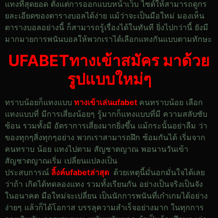
แทงที่สุดยอด ตั้งแต่การออกแบบหน้าเว็บ ไซต์ให้สามารถดูกร
ยละเอียดของตารางบอลได้ง่าย แม้ว่าจะเป็นมือใหม่ มองเห็น
ตารางบอลอย่างนี้ ก็สามารถรู้เรื่องได้ในทันที ยิ่งไปกว่านี้ ยังมี
มากมายการพนันบอลให้พวกเราได้เลือกแทงกันแบบตามทักษะ
UFABETทางเข้าสมัคร มาด้วย
รูปแบบใหม่ๆ
ทราบน้อยก็แทงแบบ
ทางเข้าเล่นufabet
คนทราบน้อย เลือก
แทงแบบที่ มีการเสี่ยงน้อยๆ รู้มากก็แทงแบบที่มี ความสลับซับ
ซ้อน รวมทั้งมี อัตราการเสี่ยงมากยิ่งขึ้น แม้กระนั้นอย่าลืม ว่า
ของทุกๆสิ่งทุกๆอย่าง พวกเราสามารถฝึก ซ้อมกันได้ เริ่มจาก
คนทราบ น้อย แทงไปตาม สัญชาตญาณ พอนานวันเข้า
สัญชาตญาณเริ่ม เปลี่ยนแปลงเป็น
ประสบการณ์
ลิ้งค์ufabetล่าสุด
ด้วยเหตุนี้มั่นอกมั่นใจได้เลย
ว่าถ้า เกิดได้ทดลองแทง รวมทั้งเรียนกัน อย่างเป็นจริงเป็นจัง
ในอนาคต มือใหม่จะเปลี่ยน เป็นนักการพนันที่เก๋าเกมได้อย่าง
ง่ายๆ แล้วก็ได้โอกาส บรรลุความสำเร็จอย่างมาก ในทุกการ