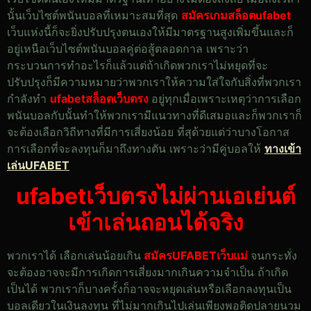
นั้นเว็บไซต์พนันบอลที่เหมาะสมที่สุด
สมัครเกมสล็อตufabet
เว็บแห่งนี้ก็จะยิ่งปรับปรุงตนเองให้มีมาตรฐานสูงเพิ่มขึ้นและก็
อยู่เหนือเว็บไซต์พนันบอลคู่ต่อสู้ตลอดกาล เพราะว่า
กระบวนการทำอะไรก็แล้วแต่ถ้าเกิดพวกเราไม่หยุดที่จะ
ปรับปรุงก็มีความหมายว่าพวกเราให้ความใส่ใจกับสิ่งที่พวกเรา
กำลังทำ
ufabetสล็อตเว็บตรง
อยู่ทุกเมื่อเพราะเหตุว่าการเลือก
พนันบอลกับนั้นทำให้พวกเรามีแนวทางที่ดีเสมอและก็พวกเราก็
จะต้องเลือกวิถีทางที่มีการเสี่ยงน้อย ที่สุด้วยแต่ว่าบางโอกาส
การเลือกที่จะลงทุนก็มาถึงทางตัน เพราะว่ามีคู่บอลให้
ทางเข้า
เล่นUFABET
ufabetเว็บตรงไม่ผ่านเอเย่นต์
เข้าเล่นถอนได้จริง
พวกเราได้ เลือกเล่นน้อยเกิน
สมัครUFABETเว็บแม่
จนกระทั่ง
จะต้องอาจจะมีการเกิดการเสี่ยงมากเกินความจำเป็น ถ้าเกิด
เป็นได้ พวกเราก็บางครั้งก็อาจจะหยุดเล่นหรือเลือกลงทุนเป็น
บอลเดียวในเงินลงทุน ที่ไม่มากเกินไปเล่นเพียงพอติดปลายนวม