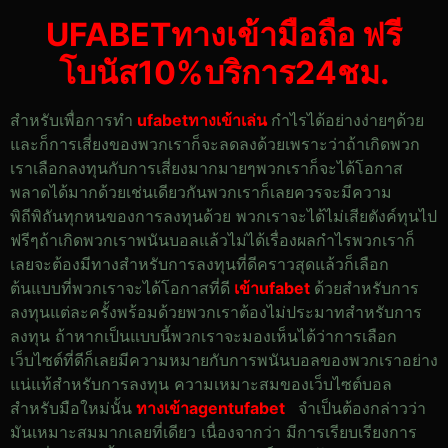
UFABETทางเข้ามือถือ ฟรี
โบนัส10%บริการ24ชม.
สำหรับเพื่อการทำ
ufabetทางเข้าเล่น
กำไรได้อย่างง่ายๆด้วย
และก็การเสี่ยงของพวกเราก็จะลดลงด้วยเพราะว่าถ้าเกิดพวก
เราเลือกลงทุนกับการเสี่ยงมากมายๆพวกเราก็จะได้โอกาส
พลาดได้มากด้วยเช่นเดียวกันพวกเราก็เลยควรจะมีความ
พิถีพิถันทุกหนของการลงทุนด้วย พวกเราจะได้ไม่เสียตังค์ทุนไป
ฟรีๆถ้าเกิดพวกเราพนันบอลแล้วไม่ได้เรื่องผลกำไรพวกเราก็
เลยจะต้องมีทางสำหรับการลงทุนที่ดีคราวสุดแล้วก็เลือก
ต้นแบบที่พวกเราจะได้โอกาสที่ดี
เข้าufabet
ด้วยสำหรับการ
ลงทุนแต่ละครั้งพร้อมด้วยพวกเราต้องไม่ประมาทสำหรับการ
ลงทุน ถ้าหากเป็นแบบนี้พวกเราจะมองเห็นได้ว่าการเลือก
เว็บไซต์ที่ดีก็เลยมีความหมายกับการพนันบอลของพวกเราอย่าง
แน่แท้สำหรับการลงทุน ความเหมาะสมของเว็บไซต์บอล
สำหรับมือใหม่นั้น
ทางเข้าagentufabet
จำเป็นต้องกล่าวว่า
มันเหมาะสมมากเลยที่เดียว เนื่องจากว่า มีการเรียบเรียงการ