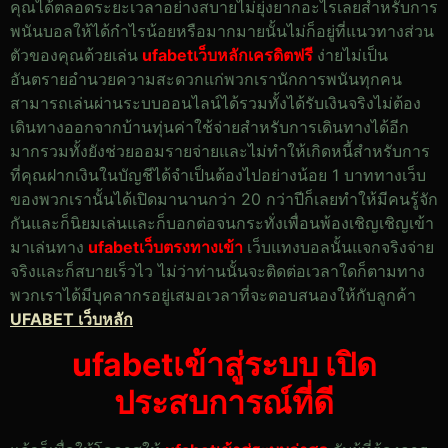
คุณได้ตลอดระยะเวลาอย่างสบายไม่ยุ่งยากอะไรเลยสำหรับการ
พนันบอลให้ได้กำไรน้อยหรือมากมายนั้นไม่ก็อยู่ที่แนวทางส่วน
ตัวของคุณด้วยเล่น
ufabetเว็บหลักเครดิตฟรี
ง่ายไม่เป็น
อันตรายอำนวยความสะดวกแก่พวกเรานักการพนันทุกคน
สามารถเล่นผ่านระบบออนไลน์ได้รวมทั้งได้รับเงินจริงไม่ต้อง
เดินทางออกจากบ้านทุ่นค่าใช้จ่ายสำหรับการเดินทางได้อีก
มากรวมทั้งยังช่วยออมรายจ่ายและไม่ทำให้เกิดหนี้สำหรับการ
ที่คุณฝากเงินในบัญชีได้จำเป็นต้องไปอย่างน้อย 1 บาททางเว็บ
ของพวกเรานั้นได้เปิดมานานกว่า 20 กว่าปีก็เลยทำให้มีคนรู้จัก
กันและก็นิยมเล่นและก็บอกต่อจนกระทั่งเพื่อนพ้องเชิญเชิญเข้า
มาเล่นทาง
ufabetเว็บตรงทางเข้า
เว็บแทงบอลนั้นแจกจริงจ่าย
จริงและก็สบายเร็วไว ไม่ว่าท่านนั้นจะติดต่อเวลาใดก็ตามทาง
พวกเราได้มีบุคลากรอยู่เสมอเวลาที่จะตอบสนองให้กับลูกค้า
UFABET เว็บหลัก
ufabetเข้าสู่ระบบ เปิด
ประสบการณ์ที่ดี