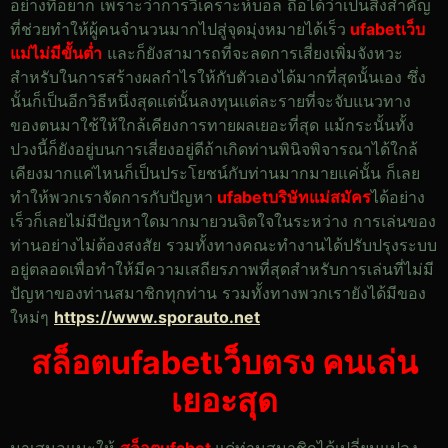
อย่างที่อยาก เพราะว่าการวิเคราะห์บอล ถือได้ว่าเป็นสิ่งสำคัญ
ที่ช่วยทำให้ผู้คนจำนวนมากไปสู่จุดมุ่งหมายได้เร็ว
ufabetเว็บ
แม่ไม่มีขั้นต่ำ
และก็ยังสามารถที่จะลดการเสี่ยงเพิ่มจังหวะ
สำหรับในการสร้างผลกำไรให้กับตัวเองได้มากที่สุดนั้นเอง ซึ่ง
นั้นก็เป็นอีกวิธีหนึ่งสุดแต่นั้นลงทุนแต่ละรายที่จะจับแนวทาง
ของตนมาใช้ให้ใกล้เคียงการทายผลเยอะที่สุด แม้กระนั้นทั้ง
ปวงนี้ก็ยังอยู่บนการเสี่ยงอยู่ดีถ้าเกิดท่านพินิจพิจารณาได้ใกล้
เคียงมากแค่ไหนก็เป็นประโยชน์กับท่านมากมายแค่นั้น ก็เลย
ทำให้พวกเราจัดการกับปัญหา
ufabetบริษัทแม่สมัคร
ได้อย่าง
เร็วก็เลยไม่มีปัญหาใดมากมายวนจิตใจในระหว่าง การเล่นของ
ท่านอย่างไม่ต้องสงสัย รวมทั้งทางคณะทำงานได้ปรับปรุงระบบ
อยู่ตลอดเพื่อทำให้มีความเสถียรภาพที่สุดสำหรับการเล่นที่ไม่มี
ปัญหาของท่านสมาชิกทุกท่าน รวมทั้งทางพวกเรายังได้มีของ
ใหม่ๆ
https://www.sporauto.net
สล็อตufabetเว็บตรง คนเล่น
เยอะสุด
มาเสนอแนะให้
สล็อตufabet
แด่ท่านสมาชิกได้เปลี่ยนแปลง