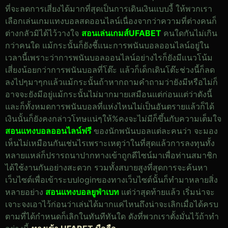
ที่จะลดการเสี่ยงได้มากที่สุดเป็นการเดินเงินแบบงี้ ให้พวกเรา
เลือกเล่นเกมแทงบอลสดออนไลน์เนื่องจากว่าความที่ต่างคนก็
ต่างกลัวมิได้ไว้วางใจ
สอนเล่นเกมส์UFABET
คนใดกันไม่เกิน
กว่าคนใด แม้กระนั้นก็ยังชี้แนะการพนันบอลออนไลน์อยู่ใน
เวลานี้เพราะว่าการพนันบอลออนไลน์อย่างไรก็ยังมีแนวโน้ม
เสี่ยงน้อยกว่าการพนันบอลที่โต๊ะ แล้วก็เด็กเดินโต๊ะช่วงนี้ก็ลด
ลงไปๆมาๆกแล้วแม้กระนั้นถ้าหากถามคำถามว่ายังมีหรือไม่ก็
อาจจะยังมีอยู่แม้กระนั้นไม่มากมายเสมือนแต่ก่อนแต่ว่าดังนี้
และก็ทั้งหมดการพนันบอลที่แห่งไหนไม่เป็นอันตรายแล้วก็ได้
เงินนั้นก็ยังคงกล่าวโทษแน่ๆให้%คงจะไม่มีก็ขึ้นกับความเต็มใจ
สอนแทงบอลออนไลน์ฟรี
ของนักพนันบอลแต่ละคนว่า จะมอง
เห็นไม่เหมือนกันเช่นไรเพราะเหตุว่าในที่สุดแล้วการลงทุนทั้ง
หลายแหล่ก็ปรารถนาปากทางเข้าถูกดีไซน์มาเพื่อท่านสมาชิก
ได้ใช้งานกันอย่างสะดวก รวมทั้งสบายสูงที่สุดการจะค้นหา
เว็บไซต์เพื่อเข้าระบบloginของทางเว็บไซต์นั้นก็ทำมาหลายสิ่ง
หลายอย่าง
สอนแทงบอลยูฟ่าเบท
แต่ว่าสุดท้ายแล้ว เริ่มน่าจะ
เจาะจงเอาไว้ก่อนว่าเล่นได้มากแค่ไหนถึงน่าจะเลิกเมื่อได้ครบ
ตามที่ได้กำหนดก็เลิกในทันทีทันใด ดังที่พวกเราตั้งมั่นไว้ถ้าทำ