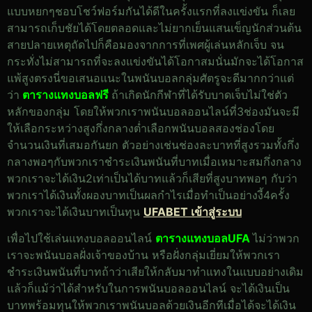
แบบหยกๆชอบโชว์ฟอร์มกันได้ดีในครั้งแรกที่ลงแข่งขัน ก็เลย
สามารถเก็บชัยได้โดยตลอดและไม่ยากเย็นแสนเข็ญนักส่วนต้น
สายปลายเหตุถัดไปก็คือมองจากการที่เพศผู้เล่นหลักเจ็บ จน
กระทั่งไม่สามารถที่จะลงแข่งขันได้โอกาสมนั่นมักจะได้โอกาส
แพ้สูงตรงนี่ขอเสนอแนะในพนันบอลกลุ่มศัตรูจะดีมากกว่าแต่
ว่า
ตารางแทงบอลฟรี
ถ้าเกิดนักกีฬาที่ได้รับบาดเจ็บไม่ใช่ตัว
หลักของกลุ่ม โดยให้พวกเราพนันบอลออนไลน์ที่3ช่องมันจะมี
ให้เลือกระหว่างสูงกึ่งกลางต่ำเลือกพนันบอลสองช่องโดย
จำนวนเงินที่เสมอกันยก ตัวอย่างเช่นช่องละบาทที่สูงรวมทั้งกึ่ง
กลางพอๆกับพวกเราชำระเงินพนันที่บาทเมื่อเหมาะสมกึ่งกลาง
พวกเราจะได้เงิน2เท่าเป็นได้บาทแล้วก็เสียที่สูงบาทพอๆ กับว่า
พวกเราได้เงินทั้งผองบาทเป็นผลกำไรเมื่อทำเป็นอย่างงี้4ครั้ง
พวกเราจะได้เงินบาทเป็นทุน
UFABET เข้าสู่ระบบ
เพื่อไปใช้เล่นแทงบอลออนไลน์
ตารางแทงบอลUFA
ไม่ว่าพวก
เราจะพนันบอลฝั่งเจ้าของบ้าน หรือฝั่งกลุ่มเยี่ยมให้พวกเรา
ชำระเงินพนันที่บาทถ้าว่าเสียให้กลับมาทำแทงในแบบอย่างเดิม
แล้วก็แม้ว่าได้สำหรับในการพนันบอลออนไลน์ จะได้เงินเป็น
บาทพร้อมทุนให้พวกเราพนันบอลด้วยเงินอีกทีเมื่อได้จะได้เงิน