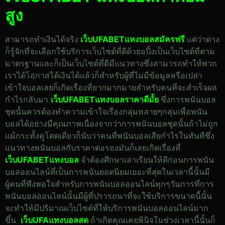
สูง
สามารถทำเงินได้จริง
เว็บUFABETแทงบอลสมัครฟรี
แต่ว่าต่าง
ก็รู้จักที่จะเลือกใช้บริการเว็บไซต์ที่ดีด้วยอปิ้งเป็นเว็บไซต์ที่ตาม
มาตรฐานและก็เป็นเว็บไซต์ที่ดีมีแนวทางซึ่งสามารถทำให้พวก
เราได้โอกาสได้เงินได้แล้วก็สำหรับผู้ที่ไม่มีข้อมูลหรือเปล่า
เข้าใจบอลเลยก็เกิดเรื่องที่ยากมากมายสำหรับคนที่จะสำเร็จผล
กำไรกลับมา
เว็บUFABETแทงบอลราคาดีมั้ย
ซึ่งการพนันบอล
ชุดนั้นควรต้องทำความเข้าใจเรื่องกลุ่มหลายๆกลุ่มเพื่อพนัน
บอลได้อย่างมีคุณภาพเนื่องจากว่าการพนันบอลชุดนั้นถ้าไม่ถูก
แม้กระทั้งคูโดดเดี่ยวก็นับว่าคนที่พนันบอลเสียกำไรในทันทีซึ่ง
แนวทางพนันบอลกับราคาต่อรองมันก็เลยเกิดเรื่องที่
เว็บUFABETแทงบอล
จำต้องศึกษาเล่าเรียนให้ดีก่อนการพนัน
บอลออนไลน์ที่เป็นการพนันยอดนิยมเยอะที่สุดในเวลานี้นั้นมี
ผู้คนที่พึงพอใจสำหรับการพนันบอลออนไลน์ทุกๆวันการที่การ
พนันบอลออนไลน์นั้นมีผู้ที่ปรารถนาที่จะใช้บริการขนาดนี้นั้น
จะทำให้มีปริมาณเว็บไซต์ที่ให้บริการพนันบอลออนไลน์มาก
ขึ้น
เว็บUFAแทงบอลสด
ถ้าเกิดคุณเคยพินิจในช่วงเวลานี้นั้นก็