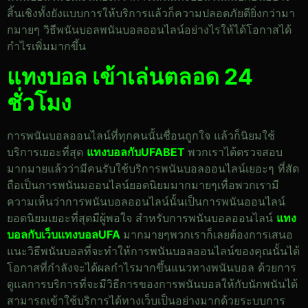
สิ้นเชิงทั้งยังแบบการให้บริการแล้วก็ความปลอดภัยดียิ่งกว่ามา
กมายๆ วิธีพนันบอลพนันบอลออนไลน์อย่างไรให้ได้โอกาสได้
กำไรเพิ่มมากขึ้น
แทงบอล เข้าเล่นตลอด 24
ชั่วโมง
การพนันบอลออนไลน์ที่ทุกคนนั้นชื่อนถูกใจ แล้วก็นิยมใช้
บริการเยอะที่สุด
แทงบอลกับUFABET
พวกเราได้ตรวจสอบ
มากมายแล้วว่ามีคนรับใช้บริการพนันบอลออนไลน์เยอะๆ ที่สัด
ถือเป็นการพนันมออนไลน์ยอดนิยมมากมายๆเทื่อพวกเรามี
ความเห็นว่าการพนันบอลออนไลน์นั้นเป็นการพนันออนไลน์
ยอดนิยมเยอะที่สุดมีผู้พอใจ สำหรับการพนันบอลออนไลน์
แทง
บอลกับเว็บแทงบอลUFA
มากมายๆพวกเราก็เลยต้องการเสนอ
แนะวิธีพนันบอลที่จะทำให้การพนันบอลออนไลน์ของคุณนั้นได้
โอกาสที่กำลังจะได้ผลกำไรมากขึ้นแนวทางพนันบอล ด้วยการ
ดูแลการบริการที่จะมีวิธีการของการพนันบอลให้กับนักพนันได้
สามารถเข้าใช้บริการได้ทางเว็บเป็นอย่างมากด้วยระบบการ