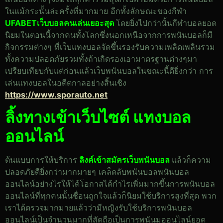
ในแม้กระนั้นล่ะครั้งที่มากมาย อีกทั้งลักษณะของกีฬา
UFABETเว็บบอลคนเล่นเยอะสุด
โดยยิ่งไปกว่านั้นกีฬาบอลยอด
นิยมในตอนนี้จากคนทั้งโลกซึ่งนอกเหนือจากการพนันบอลก็มี
กิจกรรมต่างๆ ที่เว็บแทงบอลจัดขึ้นรองรับความเพลิดเพลินรวม
ทั้งความปลอดภัยรวมทั้งถ้าเกิดรองเอามาตรฐานต่างๆมา
เปรียบเทียบกับแต่ก่อนแล้วเว็บพนันบอลในขณะนี้ดียิ่งกว่า การ
เล่นแทงบอลในอดีตกาลอย่างสิ้นเชิง
https://www.sporauto.net
ลิ้งทางเข้าเว็บไซต์ แทงบอล
ออนไลน์
ต้นแบบการให้บริการ
ลิงค์เข้าสมัครเว็บพนันบอล
แล้วก็ความ
ปลอดภัยดียิ่งกว่ามากมายๆ เคล็ดลับพนันบอลพนันบอล
ออนไลน์อย่างไรให้ได้โอกาสได้กำไรเพิ่มมากขึ้นการพนันบอล
ออนไลน์ที่ทุกคนนั้นชื่อนถูกใจแล้วก็นิยมใช้บริการสูงที่สุด พวก
เราได้ตรวจมากมายแล้วว่ามีหญิงรับใช้บริการพนันบอล
ออนไลน์เป็นจำนวนมากที่สัดถือเป็นการพนันมออนไลน์ยอด