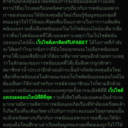
สำหรับนักลงทุนมือใหม่ที่ต้องการจะพนันบอลแต่ว่าไม่เคย
ทราบวิธีอะไรเลยหรือเทคนิคต่างๆเกี่ยวกับการพนันบอลพวก
เราขอเสนอแนะให้นักลงทุนมือใหม่เรียนรู้ข้อมูลของกลุ่มที่
ตนเองถูกใจไว้ให้เยอะที่สุดเพื่อเป็นแถวทางในการวางเดิมพัน
พนันบอลรวมทั้งเลือกพนันบอลในเว็บไซต์ออนไลน์จะดีมากยิ่ง
กว่าที่จะไปพนันบอลที่โต๊ะบอลเพราะเหตุว่าในเว็บไซต์พนัน
บอลออนไลน์นั้น
เว็บไซต์เครดิตฟรีUFABET
ได้โอกาสที่กำลัง
จะได้ผลกำไรมากยิ่งกว่าที่มือใหม่ทุกคนจะไปเลือกพนันบอล
ตามโต๊ะบอลเสียอีกแล้วก็ยังบางทีอาจขาดทุนอีกด้วยเพราะเหตุ
ว่าในลักษณะของการพนันบอลที่โต๊ะนั้นจึงควรถูกหักค่า
สมาชิกค่าน้ำประปาอีกด้วยแม้กระนั้นถ้าเกิดนักลงทุนมือใหม่
เลือกที่จะพนันบอลในลักษณะของเว็บไซต์พนันบอลออนไลน์ไม่
ต้องเสียค่าใช้จ่ายสำหรับการสมัครสมาชิกอะไรก็ตามอีกด้วย
แนวทางพนันบอลเล่นแทงบอลทุกๆครั้งควรจะมีสติที่ดี
เว็บไซต์
แทงบอลออนไลน์ที่ดีที่สุด
รวมทั้งจิตใจที่แน่แน่นคนเป็นจำนวน
มากมายมีความคิดว่าการพนันบอลเกิดเรื่องที่จำต้องเครียดแล้ว
ก็เกิดเรื่องที่จะต้องวัดดวงไปกับการประลองบอลในทุกๆตอนนั้น
จะมีเทคนิคต่างๆเกี่ยวกับการพนันบอลพวกเราขอชี้แนะให้นัก
ลงทุนมือใหม่ศึกษาเล่าเรียนข้อมูลของกลุ่มที่ตนเองถูกใจไว้ให้