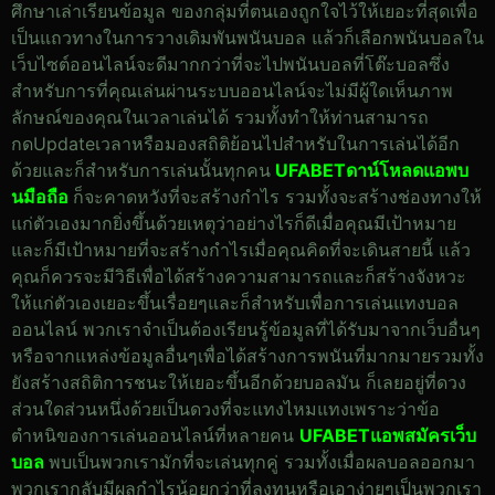
ศึกษาเล่าเรียนข้อมูล ของกลุ่มที่ตนเองถูกใจไว้ให้เยอะที่สุดเพื่อ
เป็นแถวทางในการวางเดิมพันพนันบอล แล้วก็เลือกพนันบอลใน
เว็บไซต์ออนไลน์จะดีมากกว่าที่จะไปพนันบอลที่โต๊ะบอลซึ่ง
สำหรับการที่คุณเล่นผ่านระบบออนไลน์จะไม่มีผู้ใดเห็นภาพ
ลักษณ์ของคุณในเวลาเล่นได้ รวมทั้งทำให้ท่านสามารถ
กดUpdateเวลาหรือมองสถิติย้อนไปสำหรับในการเล่นได้อีก
ด้วยและก็สำหรับการเล่นนั้นทุกคน
UFABETดาน์โหลดแอพบ
นมือถือ
ก็จะคาดหวังที่จะสร้างกำไร รวมทั้งจะสร้างช่องทางให้
แก่ตัวเองมากยิ่งขึ้นด้วยเหตุว่าอย่างไรก็ดีเมื่อคุณมีเป้าหมาย
และก็มีเป้าหมายที่จะสร้างกำไรเมื่อคุณคิดที่จะเดินสายนี้ แล้ว
คุณก็ควรจะมีวิธีเพื่อได้สร้างความสามารถและก็สร้างจังหวะ
ให้แก่ตัวเองเยอะขึ้นเรื่อยๆและก็สำหรับเพื่อการเล่นแทงบอล
ออนไลน์ พวกเราจำเป็นต้องเรียนรู้ข้อมูลที่ได้รับมาจากเว็บอื่นๆ
หรือจากแหล่งข้อมูลอื่นๆเพื่อได้สร้างการพนันที่มากมายรวมทั้ง
ยังสร้างสถิติการชนะให้เยอะขึ้นอีกด้วยบอลมัน ก็เลยอยู่ที่ดวง
ส่วนใดส่วนหนึ่งด้วยเป็นดวงที่จะแทงไหมแทงเพราะว่าข้อ
ตำหนิของการเล่นออนไลน์ที่หลายคน
UFABETแอพสมัครเว็บ
บอล
พบเป็นพวกเรามักที่จะเล่นทุกคู่ รวมทั้งเมื่อผลบอลออกมา
พวกเรากลับมีผลกำไรน้อยกว่าที่ลงทุนหรือเอาง่ายๆเป็นพวกเรา