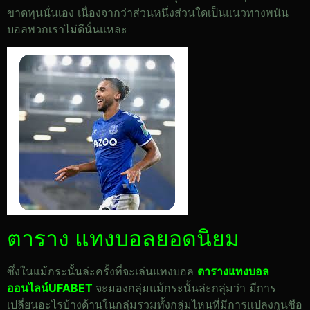
ขาดทุนนั่นเอง เนื่องจากว่าส่วนหนึ่งส่วนใดเป็นแนวทางพนัน
บอลพวกเราไม่ดีนั่นแหละ
ตาราง แทงบอลยอดนิยม
ซึ่งในแม้กระนั้นล่ะครั้งที่จะเล่นแทงบอล
ตารางแทงบอล
ออนไลน์UFABET
จะมองกลุ่มแม้กระนั้นล่ะกลุ่มว่า มีการ
เปลี่ยนอะไรบ้างด้านในกลุ่มรวมทั้งกลุ่มไหนที่มีการแปลงกุนซือ