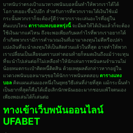
บาทนับว่าตรงเป้าแนวทางพนันบอลนั้นทำให้พวกเราได้ได้
โอกาสเยอะขึ้นไปอีก สำหรับการที่พวกเราจะได้เงินใช้แม้
กระนั้นพวกเราก็จะต้องรู้ดีว่าพวกเราจะเล่นอะไรที่อยู่ใน
ต้นแบบไหน
ตารางแทงบอลพรุ่งนี้
จะมีผลให้ได้เงินแล้วก็จะต้อง
ใช้เงินมากแค่ไหน ถึงจะพอเพียงกับผลกำไรที่พวกเราอยากได้
ถ้าเกิดพวกเรามีการคำนวณเงินที่เอามาลงทุนไม่ดีหรือเปล่า
แบ่งเงินที่จะนำลงทุนให้เป็นสัดส่วนแล้วในที่สุด อาจทำให้พวก
เราเปลี่ยนเป็นเสียจนตราบเท่าตอนท้ายก็หมดเงินถึงแม้ว่าจะทุน
ที่จะนำไปเล่นต่อก็ไม่เหลือทำให้นักเล่นการพนันคนจำนวนไม่
น้อยหมดกระเป๋าติดหนี้ติดสิน ด้วยเหตุผลดังกล่าวหากอยู่ใน
แวดวงพนันบอลนานๆขอให้นักการพนันทดสอบ
ตารางแทง
บอล
คิดแผนเล่นมองหนึ่งในยุทธวิธีเล่นที่ง่ายที่สุด แม้กระนั้นทำ
เป็นยากที่สุดก็คือได้เมื่อเลิกนักพนันเยอะมากชอบแพ้ใจตนเอง
เพียงพอเล่นได้ก็เล่นต่อ
ทางเข้าเว็บพนันออนไลน์
UFABET