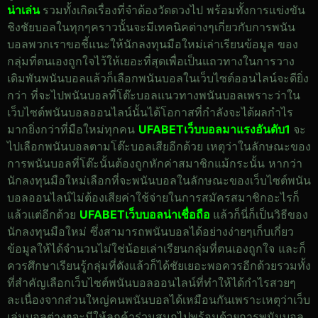
น่าเล่น
รวมทั้งเกิดเรื่องที่จำต้องวัดดวงไป พร้อมทั้งการแข่งขัน
ชิงชัยบอลในทุกๆคราวนั้นจะมีเทคนิคต่างๆเกี่ยวกับการพนัน
บอลพวกเราขอชี้แนะให้นักลงทุนมือใหม่เล่าเรียนข้อมูล ของ
กลุ่มที่ตนเองถูกใจไว้ให้เยอะที่สุดเพื่อเป็นแถวทางในการวาง
เดิมพันพนันบอลแล้วก็เลือกพนันบอลในเว็บไซต์ออนไลน์จะดียิ่ง
กว่า ที่จะไปพนันบอลที่โต๊ะบอลแนวทางพนันบอลเพราะว่าใน
เว็บไซต์พนันบอลออนไลน์นั้นได้โอกาสที่กำลังจะได้ผลกำไร
มากยิ่งกว่าที่มือใหม่ทุกคน
UFABETเว็บบอลมาแรงอันดับ1
จะ
ไปเลือกพนันบอลตามโต๊ะบอลเสียอีกด้วย เหตุว่าในลักษณะของ
การพนันบอลที่โต๊ะนั้นต้องถูกหักค่าสมาชิกแม้กระนั้น หากว่า
นักลงทุนมือใหม่เลือกที่จะพนันบอลในลักษณะของเว็บไซต์พนัน
บอลออนไลน์ไม่ต้องเสียค่าใช้จ่ายในการสมัครสมาชิกอะไรก็
แล้วแต่อีกด้วย
UFABETเว็บบอลน่าเชื่อถือ
แล้วก็นี่ก็เป็นวิธีของ
นักลงทุนมือใหม่ ซึ่งสามารถพนันบอลได้อย่างง่ายๆเก็บเกี่ยว
ข้อมูลให้ได้จำนวนไม่ใช่น้อยเล่าเรียนกลุ่มที่ตนเองถูกใจ และก็
ควรศึกษาเรียนรู้กลุ่มที่ดังแล้วก็ได้ชัยเยอะพอควรอีกด้วยรวมทั้ง
ที่สำคัญเลือกเว็บไซต์พนันบอลออนไลน์ที่ทำให้ได้กำไรสวยๆ
ละเนื่องจากส่วนใหญ่คนพนันบอลได้เหมือนกันเพราะเหตุว่าเว็บ
เล่นบอลต่างๆจะมีให้ลุกค้าร่วมสุนกไปพร้อมด้วยการพนันบอล